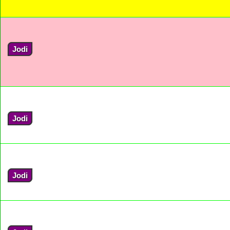
Jodi
Jodi
Jodi