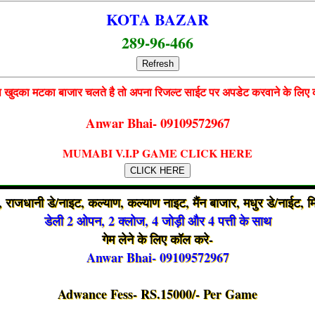
KOTA BAZAR
289-96-466
Refresh
खुदका मटका बाजार चलते है तो अपना रिजल्ट साईट पर अपडेट करवाने के लिए 
Anwar Bhai- 09109572967
MUMABI V.I.P GAME CLICK HERE
CLICK HERE
 राजधानी डे/नाइट, कल्याण, कल्याण नाइट, मैंन बाजार, मधुर डे/नाईट, 
डेली 2 ओपन, 2 क्लोज, 4 जोड़ी और 4 पत्ती के साथ
गेम लेने के लिए कॉल करे-
Anwar Bhai- 09109572967
Adwance Fess- RS.15000/- Per Game