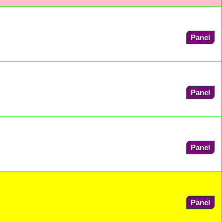
Panel
Panel
Panel
Panel