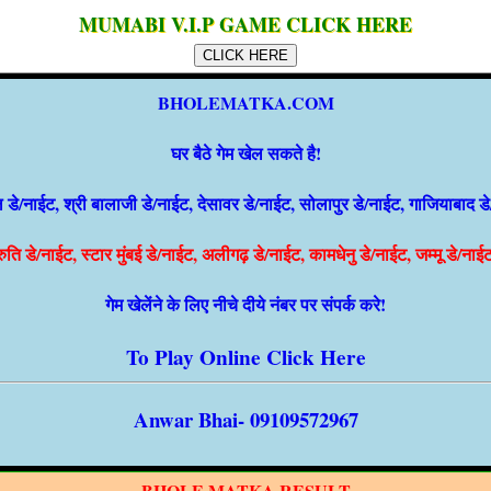
MUMABI V.I.P GAME CLICK HERE
CLICK HERE
BHOLEMATKA.COM
घर बैठे गेम खेल सकते है!
ल डे/नाईट, श्री बालाजी डे/नाईट, देसावर डे/नाईट, सोलापुर डे/नाईट, गाजियाबाद ड
ुति डे/नाईट, स्टार मुंबई डे/नाईट, अलीगढ़ डे/नाईट, कामधेनु डे/नाईट, जम्मू डे/नाई
गेम खेलेंने के लिए नीचे दीये नंबर पर संपर्क करे!
To Play Online Click Here
Anwar Bhai- 09109572967
BHOLE MATKA RESULT