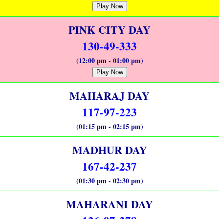
Play Now
PINK CITY DAY
130-49-333
(12:00 pm - 01:00 pm)
Play Now
MAHARAJ DAY
117-97-223
(01:15 pm - 02:15 pm)
MADHUR DAY
167-42-237
(01:30 pm - 02:30 pm)
MAHARANI DAY