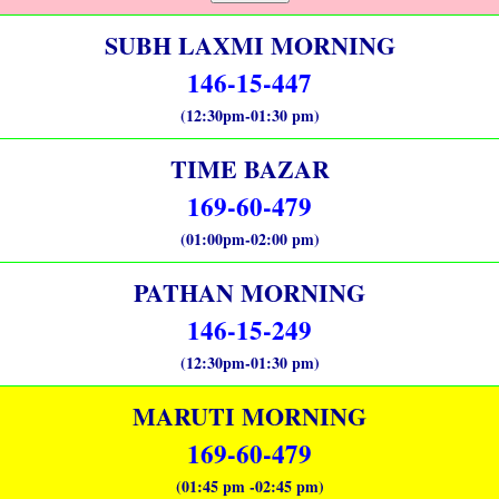
SUBH LAXMI MORNING
146-15-447
(12:30pm-01:30 pm)
TIME BAZAR
169-60-479
(01:00pm-02:00 pm)
PATHAN MORNING
146-15-249
(12:30pm-01:30 pm)
MARUTI MORNING
169-60-479
(01:45 pm -02:45 pm)