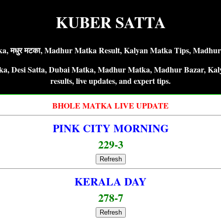
KUBER SATTA
ka, मधुर मटका, Madhur Matka Result, Kalyan Matka Tips, Madhur
atka, Desi Satta, Dubai Matka, Madhur Matka, Madhur Bazar, Kaly
results, live updates, and expert tips.
BHOLE MATKA LIVE UPDATE
PINK CITY MORNING
229-3
Refresh
KERALA DAY
278-7
Refresh