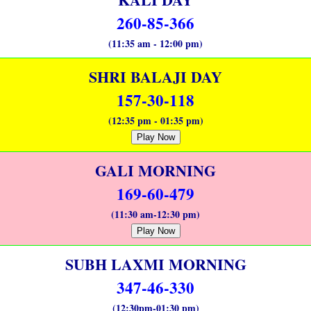
260-85-366
(11:35 am - 12:00 pm)
SHRI BALAJI DAY
157-30-118
(12:35 pm - 01:35 pm)
Play Now
GALI MORNING
169-60-479
(11:30 am-12:30 pm)
Play Now
SUBH LAXMI MORNING
347-46-330
(12:30pm-01:30 pm)