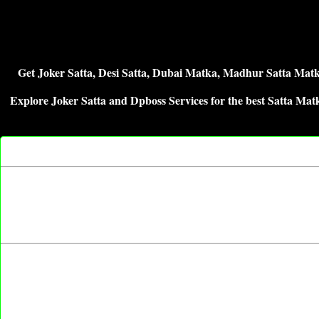
Get Joker Satta, Desi Satta, Dubai Matka, Madhur Satta Mat
Explore Joker Satta and Dpboss Services for the best Satta M