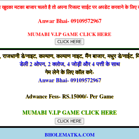
खुदका मटका बाजार चलते है तो अपना रिजल्ट साईट पर अपडेट करवाने के लिए 
Anwar Bhai- 09109572967
MUMABI V.I.P GAME CLICK HERE
CLICK HERE
 राजधानी डे/नाइट, कल्याण, कल्याण नाइट, मैंन बाजार, मधुर डे/नाईट, 
डेली 2 ओपन, 2 क्लोज, 4 जोड़ी और 4 पत्ती के साथ
गेम लेने के लिए कॉल करे-
Anwar Bhai- 09109572967
Adwance Fess- RS.15000/- Per Game
MUMABI V.I.P GAME CLICK HERE
CLICK HERE
BHOLEMATKA.COM