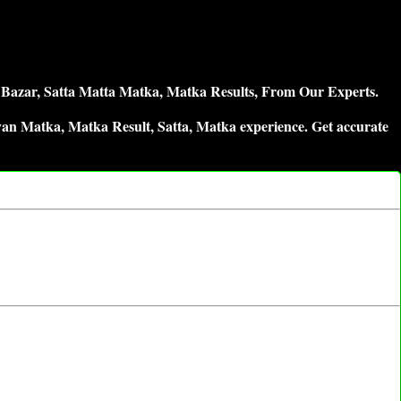
 Bazar, Satta Matta Matka, Matka Results, From Our Experts.
an Matka, Matka Result, Satta, Matka experience. Get accurate