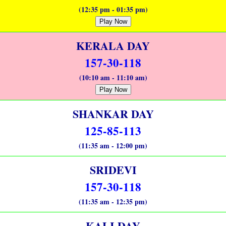
(12:35 pm - 01:35 pm)
Play Now
KERALA DAY
157-30-118
(10:10 am - 11:10 am)
Play Now
SHANKAR DAY
125-85-113
(11:35 am - 12:00 pm)
SRIDEVI
157-30-118
(11:35 am - 12:35 pm)
KALI DAY