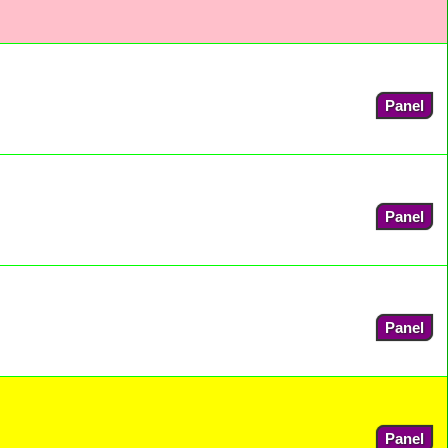
Panel
Panel
Panel
Panel