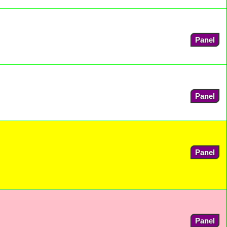
Panel
Panel
Panel
Panel