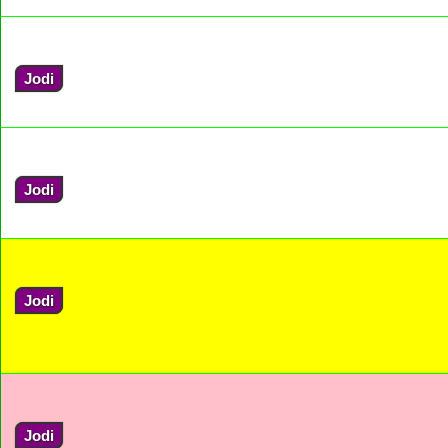
Jodi
Jodi
Jodi
Jodi