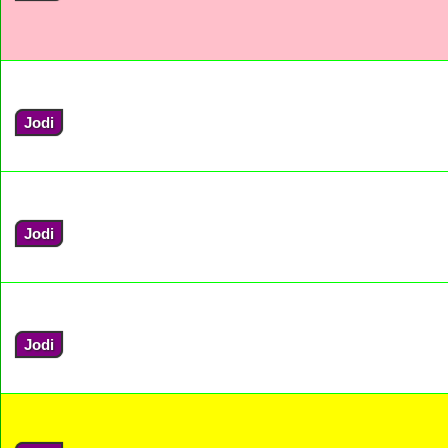
Jodi
Jodi
Jodi