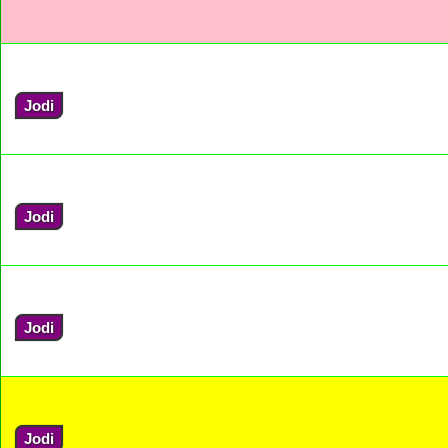
Jodi
Jodi
Jodi
Jodi