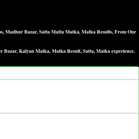
ps, Madhur Bazar, Satta Matta Matka, Matka Results, From Our
r Bazar, Kalyan Matka, Matka Result, Satta, Matka experience.