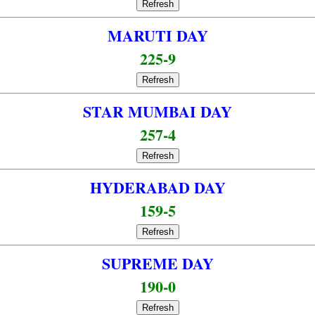
Refresh
MARUTI DAY
225-9
Refresh
STAR MUMBAI DAY
257-4
Refresh
HYDERABAD DAY
159-5
Refresh
SUPREME DAY
190-0
Refresh