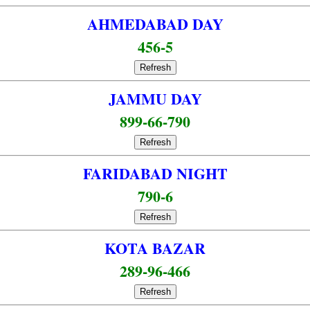
AHMEDABAD DAY
456-5
Refresh
JAMMU DAY
899-66-790
Refresh
FARIDABAD NIGHT
790-6
Refresh
KOTA BAZAR
289-96-466
Refresh