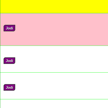
Jodi
Jodi
Jodi