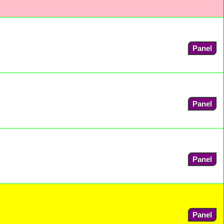
Panel
Panel
Panel
Panel