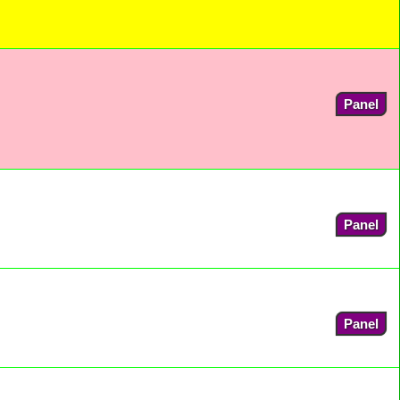
Panel
Panel
Panel