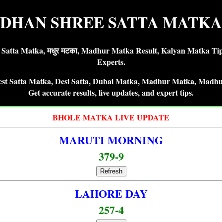
DHAN SHREE SATTA MATKA
 Satta Matka, मधुर मटका, Madhur Matka Result, Kalyan Matka Ti
Experts.
est Satta Matka, Desi Satta, Dubai Matka, Madhur Matka, Madhu
Get accurate results, live updates, and expert tips.
BHOLE MATKA LIVE UPDATE
MARUTI MORNING
379-9
Refresh
LAHORE DAY
257-4