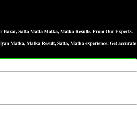
r Bazar, Satta Matta Matka, Matka Results, From Our Experts.
yan Matka, Matka Result, Satta, Matka experience. Get accurate