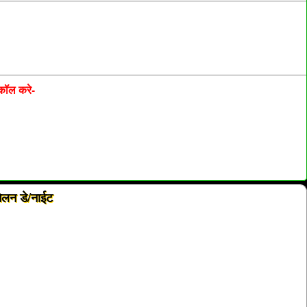
कॉल करे-
मिलन डे/नाईट