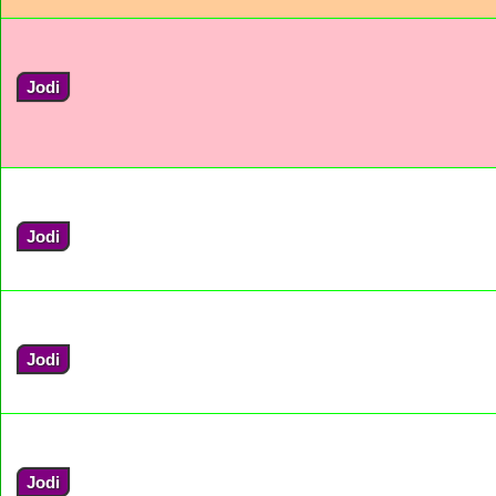
Jodi
Jodi
Jodi
Jodi