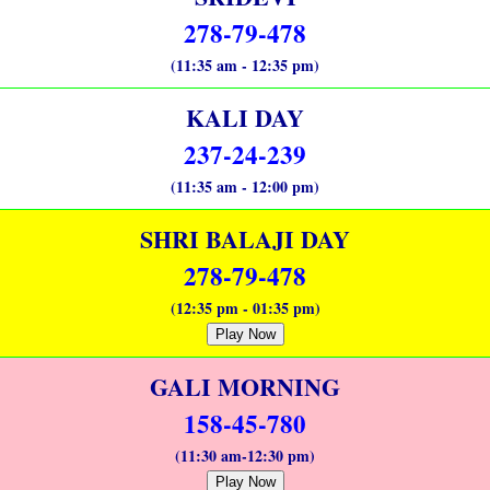
278-79-478
(11:35 am - 12:35 pm)
KALI DAY
237-24-239
(11:35 am - 12:00 pm)
SHRI BALAJI DAY
278-79-478
(12:35 pm - 01:35 pm)
Play Now
GALI MORNING
158-45-780
(11:30 am-12:30 pm)
Play Now