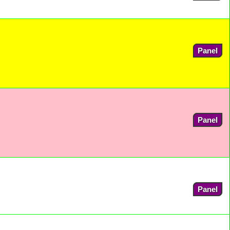
Panel
Panel
Panel