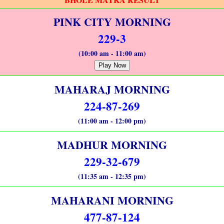
PINK CITY MORNING
229-3
(10:00 am - 11:00 am)
Play Now
MAHARAJ MORNING
224-87-269
(11:00 am - 12:00 pm)
MADHUR MORNING
229-32-679
(11:35 am - 12:35 pm)
MAHARANI MORNING
477-87-124