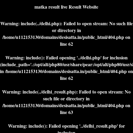
matka result live Result Website
Warning
: include(../delhi.php): Failed to open stream: No such file
or directory in
/home/u112153130/domains/desisatta.in/public_html/404.php
on
line
62
Warning
: include(): Failed opening '../delhi.php' for inclusion
(include_path='.:/opt/alt/php80/usr/share/pear:/opt/alt/php80/usr/
in
/home/u112153130/domains/desisatta.in/public_html/404.php
on
line
62
Warning
: include(../delhi_result.php): Failed to open stream: No
such file or directory in
/home/u112153130/domains/desisatta.in/public_html/404.php
on
line
63
Warning
: include(): Failed opening '../delhi_result.php' for
inclusion