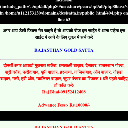
(include_path='.:/opt/alt/php80/usr/share/pear:/opt/alt/php80/usr/
in
/home/u112153130/domains/desisatta.in/public_html/404.php
on
line
63
अगर आप डेली फिक्स गेम चाहते है तो आपको रोज इस साईट पे आना पड़ेगा इस
साईट पे आने के लिए गूगल में सर्च करे
RAJASTHAN GOLD SATTA
दोस्तों अगर आपको गुजरात मार्केट, धनलक्ष्मी बाज़ार, देसावर, राजस्थान गोल्ड,
श्री गणेश, फरीदाबाद, यूपी बाज़ार, हरयाणा, गाज़ियाबाद, ओम बाज़ार, नोइडा
बाज़ार, गली, हरी ओम, ग्वालियर बाज़ार, सुपर पंजाब का रिजल्ट 1 घंटे पहले चाहिए
तो कॉल करे-
Raj Bhai-09152412408
Adwance Fess:- Rs.10000/-
RAJASTHAN GOLD SATTA