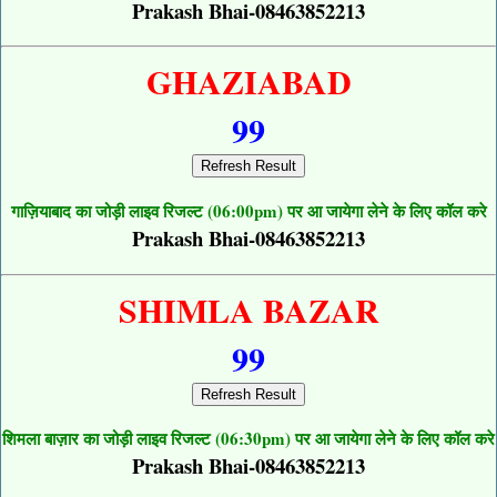
Prakash Bhai-08463852213
GHAZIABAD
99
Refresh Result
गाज़ियाबाद का जोड़ी लाइव रिजल्ट (06:00pm) पर आ जायेगा लेने के लिए कॉल करे
Prakash Bhai-08463852213
SHIMLA BAZAR
99
Refresh Result
शिमला बाज़ार का जोड़ी लाइव रिजल्ट (06:30pm) पर आ जायेगा लेने के लिए कॉल करे
Prakash Bhai-08463852213