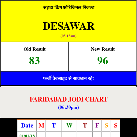
सट्टा किंग ओरिजिनल रिजल्ट
DESAWAR
(05:15am)
Old Result
New Result
83
96
फर्जी वेबसाइट से सावधान रहे!
FARIDABAD JODI CHART
(06:30pm)
Date
M
T
W
T
F
S
S
01/01/18