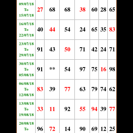
09/07/18
27
68
68
38
60
28
65
To
15/07/18
16/07/18
40
44
54
24
65
35
83
To
22/07/18
23/07/18
91
43
50
71
42
24
71
To
29/07/18
30/07/18
91
**
54
97
75
16
98
To
05/08/18
06/08/18
83
39
77
63
79
74
62
To
12/08/18
13/08/18
33
11
92
55
94
39
77
To
19/08/18
20/08/18
96
72
14
90
69
12
25
To