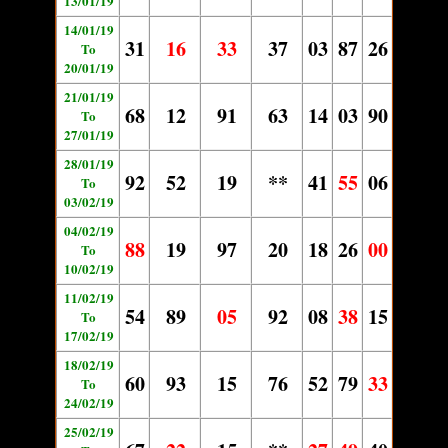
13/01/19
14/01/19
31
16
33
37
03
87
26
To
20/01/19
21/01/19
68
12
91
63
14
03
90
To
27/01/19
28/01/19
92
52
19
**
41
55
06
To
03/02/19
04/02/19
88
19
97
20
18
26
00
To
10/02/19
11/02/19
54
89
05
92
08
38
15
To
17/02/19
18/02/19
60
93
15
76
52
79
33
To
24/02/19
25/02/19