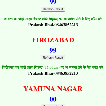
99
Refresh Result
हरयाणा का जोड़ी लाइव रिजल्ट (06:30pm) पर आ जायेगा लेने के लिए कॉल करे
Prakash Bhai-08463852213
FIROZABAD
99
Refresh Result
फिरोजबाद का जोड़ी लाइव रिजल्ट (06:00pm) पर आ जायेगा लेने के लिए कॉल करे-
Prakash Bhai-08463852213
YAMUNA NAGAR
00