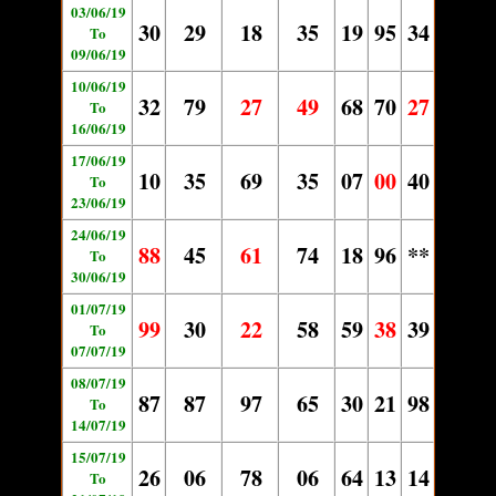
03/06/19
30
29
18
35
19
95
34
To
09/06/19
10/06/19
32
79
27
49
68
70
27
To
16/06/19
17/06/19
10
35
69
35
07
00
40
To
23/06/19
24/06/19
88
45
61
74
18
96
**
To
30/06/19
01/07/19
99
30
22
58
59
38
39
To
07/07/19
08/07/19
87
87
97
65
30
21
98
To
14/07/19
15/07/19
26
06
78
06
64
13
14
To