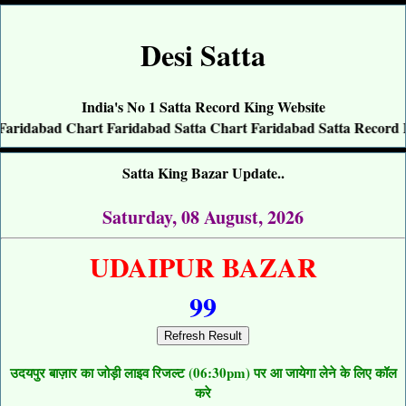
Desi Satta
India's No 1 Satta Record King Website
 Chart Faridabad Satta Chart Faridabad Satta Record Faridabad
Satta King Bazar Update..
Saturday, 08 August, 2026
UDAIPUR BAZAR
99
Refresh Result
उदयपुर बाज़ार का जोड़ी लाइव रिजल्ट (06:30pm) पर आ जायेगा लेने के लिए कॉल
करे