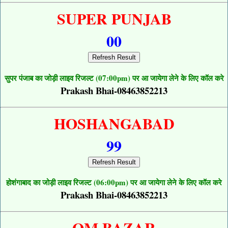
SUPER PUNJAB
00
Refresh Result
सुपर पंजाब का जोड़ी लाइव रिजल्ट (07:00pm) पर आ जायेगा लेने के लिए कॉल करे
Prakash Bhai-08463852213
HOSHANGABAD
99
Refresh Result
होशंगाबाद का जोड़ी लाइव रिजल्ट (06:00pm) पर आ जायेगा लेने के लिए कॉल करे
Prakash Bhai-08463852213
OM BAZAR