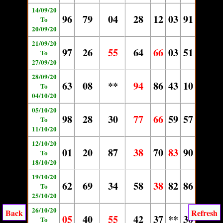
14/09/20
96
79
04
28
12
03
91
To
20/09/20
21/09/20
97
26
55
64
66
03
51
To
27/09/20
28/09/20
63
08
**
94
86
43
10
To
04/10/20
05/10/20
98
28
30
77
66
59
57
To
11/10/20
12/10/20
01
20
87
38
70
83
90
To
18/10/20
19/10/20
62
69
34
58
38
82
86
To
25/10/20
26/10/20
Back
Refresh
05
40
55
42
37
**
30
To