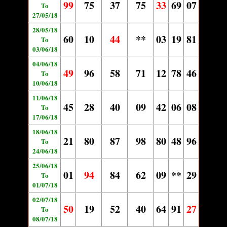
99
75
37
75
33
69
07
To
27/05/18
28/05/18
60
10
44
**
03
19
81
To
03/06/18
04/06/18
49
96
58
71
12
78
46
To
10/06/18
11/06/18
45
28
40
09
42
06
08
To
17/06/18
18/06/18
21
80
87
98
80
48
96
To
24/06/18
25/06/18
01
94
84
62
09
**
29
To
01/07/18
02/07/18
50
19
52
40
64
91
27
To
08/07/18