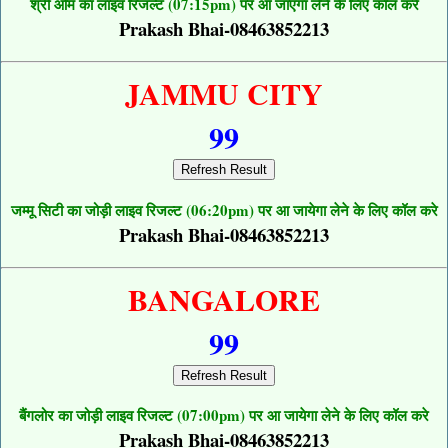
श्री ओम का लाइव रिजल्ट (07:15pm) पर आ जाएगा लेने के लिए कॉल करें
Prakash Bhai-08463852213
JAMMU CITY
99
Refresh Result
जम्मू सिटी का जोड़ी लाइव रिजल्ट (06:20pm) पर आ जायेगा लेने के लिए कॉल करे
Prakash Bhai-08463852213
BANGALORE
99
Refresh Result
बैंगलोर का जोड़ी लाइव रिजल्ट (07:00pm) पर आ जायेगा लेने के लिए कॉल करे
Prakash Bhai-08463852213